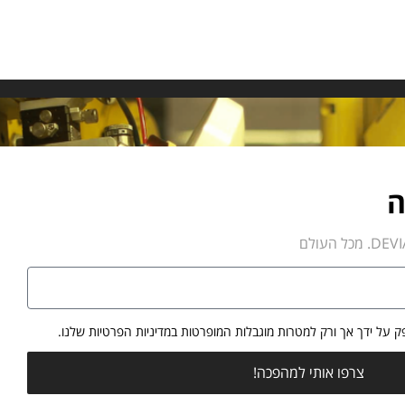
ה
צרפו אותי למהפכה!