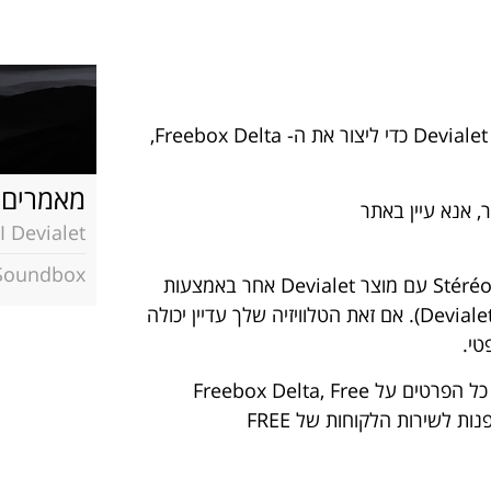
חברת Free, ספקית האינטרנט הצרפתית, עבדה במשותף עם Devialet כדי ליצור את ה- Freebox Delta,
מאמרים 
 אנא עיין באתר
I Devialet
 Soundbox
Freebox זה הוא מוצר המיוצר על ידי Free, ולא יהיה תואם ב Stéréo עם מוצר Devialet אחר באמצעות
היישום הרגיל שלו (Devialet, Devialet Remote או Devialet Spark). אם זאת הטלוויזיה שלך עדיין יכולה
לגבי טיפול בלקוחות, הצוות הפנימי שלנו לא יכול לספק לך את כל הפרטים על Freebox Delta, Free
 לשירות הלקוחות של FREE