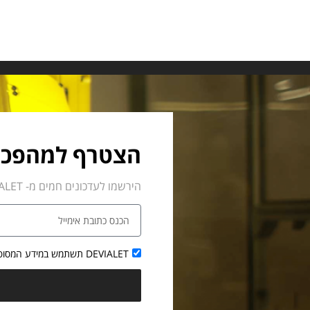
הצטרף למהפכ
הירשמו לעדכונים חמים מ- DEVIALET. מכל העולם
DEVIALET תשתמש במידע המסופק על ידך אך ורק למטרות מוגבלות המופרטות במדיניות הפרטיות שלנו.